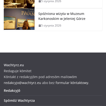
5 siyrpnia 2026
Spóźniona wizyta w Muzeum
Karkonoskim w Jeleniej Górze
5 siyrpnia 2026
Wachtyrz.eu
Redaguje kōmitet
Kōntakt z redakcyjōm pod adresōm mailowōm
redakcyjo@wachtyrz.eu
abo bez
formular kōntaktowy
.
Redakcyjŏ
Spōmōż Wachtyrza