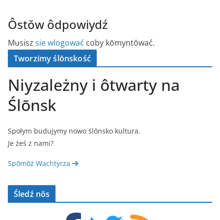
Ôstŏw ôdpowiydź
Musisz
sie wlogować
coby kōmyntŏwać.
Tworzimy ślōnskość
Niyzależny i ôtwarty na
Ślōnsk
Społym budujymy nowo ślōnsko kultura.
Je żeś z nami?
Spōmōż Wachtyrza
Śledź nŏs