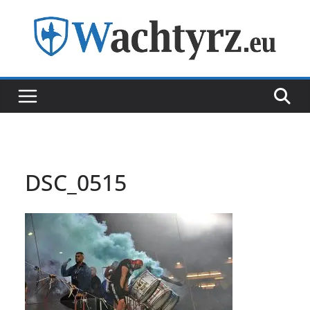
Skip
to
content
DSC_0515