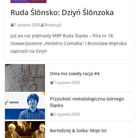
Ruda Ślōnsko: Dziyń Ślōnzoka
7 siyrpnia 2026
Redakcyjŏ
Już po raz piętnasty MBP Ruda Śląska – Filia nr 18,
Stowarzyszenie „Festelno Czelodka” i Bronisław Wątroba
zaprosili na Dziyń
Oma mo zowdy racja #4
7 siyrpnia 2026
Przyszłość metodologiczna Górnego
Śląska
6 siyrpnia 2026
Bartodziej & Soika: Moje to!